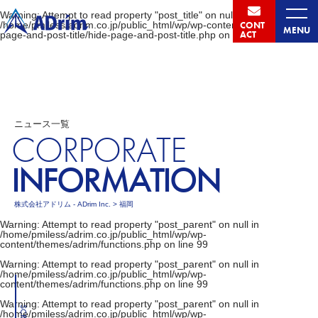
Warning
: Attempt to read property "post_title" on null in
CONT
/home/pmiless/adrim.co.jp/public_html/wp/wp-content/plugins/hide-
MENU
ACT
page-and-post-title/hide-page-and-post-title.php
on line
90
ニュース一覧
CORPORATE
INFORMATION
株式会社アドリム - ADrim Inc.
>
福岡
Warning
: Attempt to read property "post_parent" on null in
/home/pmiless/adrim.co.jp/public_html/wp/wp-
content/themes/adrim/functions.php
on line
99
Warning
: Attempt to read property "post_parent" on null in
/home/pmiless/adrim.co.jp/public_html/wp/wp-
content/themes/adrim/functions.php
on line
99
Warning
: Attempt to read property "post_parent" on null in
/home/pmiless/adrim.co.jp/public_html/wp/wp-